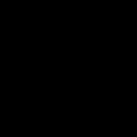
系的协作，致力于为患者提供更优质的医疗解决方案。