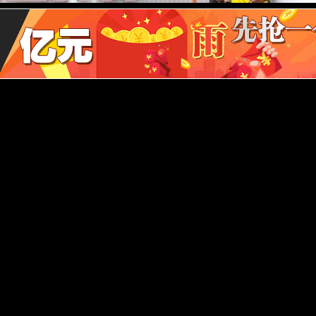
特征表现为高发病率、高致残率、高复发率以及高死亡率。该疾
重要的作用，为治疗器械的精确输送与操作提供了坚实保障。启达
品能够接近病变位置，实现建立稳定的血管通路，旨在为临床医
0.088inch的大内腔设计，能够适应不同术式中多导管系统
４ｃｍ的柔软段设计，能够顺应血管形态，可顺利到达血管远端