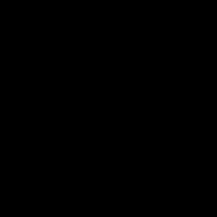
双方表示，未来将深化技术研发、市场推广及服务体