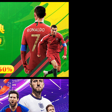
团
关于ok138cn太阳集团529