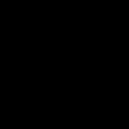
集团
苏州
上海
地址：